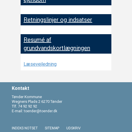
Retningslinjer og indsatser
Resumé af
grundvandskortlægningen
Læsevejledning
Kontakt
Tønder Kommune
Wegners Plads 2 6270 Tønder
Tlf. 74 92 92 92
E-mail:
toender@toender.dk
INDEKS NOTSET
SITEMAP
UDSKRIV