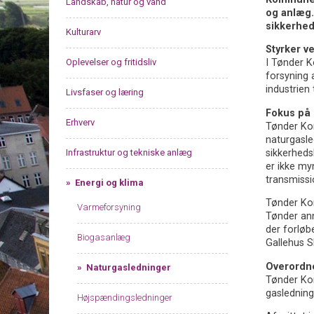
Landskab, natur og vand
og anlæg.
sikkerhe
Kulturarv
Styrker v
Oplevelser og fritidsliv
I Tønder K
forsyning a
industrien
Livsfaser og læring
Fokus på 
Erhverv
Tønder Kom
naturgasle
Infrastruktur og tekniske anlæg
sikkerhed
er ikke my
transmissi
Energi og klima
Tønder Kom
Varmeforsyning
Tønder ann
der forløb
Biogasanlæg
Gallehus S
Overordn
Naturgasledninger
Tønder Kom
gasledning
Højspændingsledninger