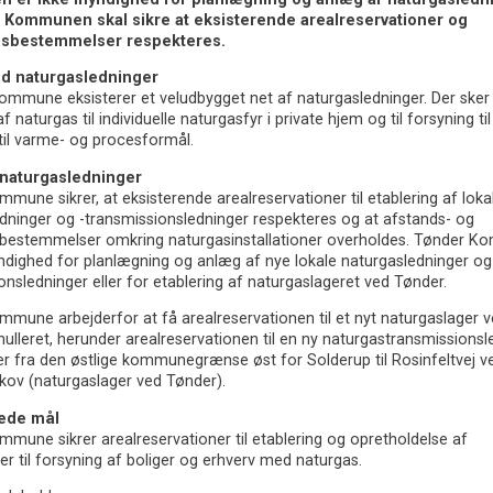
 Kommunen skal sikre at eksisterende arealreservationer og
dsbestemmelser respekteres.
ed naturgasledninger
ommune eksisterer et veludbygget net af naturgasledninger. Der sker
f naturgas til individuelle naturgasfyr i private hjem og til forsyning til
 til varme- og procesformål.
naturgasledninger
mune sikrer, at eksisterende arealreservationer til etablering af loka
dninger og -transmissionsledninger respekteres og at afstands- og
sbestemmelser omkring naturgasinstallationer overholdes. Tønder 
ndighed for planlægning og anlæg af nye lokale naturgasledninger og
onsledninger eller for etablering af naturgaslageret ved Tønder.
mune arbejderfor at få arealreservationen til et nyt naturgaslager 
ulleret, herunder arealreservationen til en ny naturgastransmissionsl
er fra den østlige kommunegrænse øst for Solderup til Rosinfeltvej v
kov (naturgaslager ved Tønder).
ede mål
mune sikrer arealreservationer til etablering og opretholdelse af
er til forsyning af boliger og erhverv med naturgas.