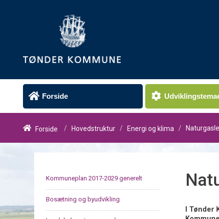
Forside
Udviklingstema
Naturgasl
/
/
/
Hovedstruktur
Energi og klima
Forside
Natu
Kommuneplan 2017-2029 generelt
Bosætning og byudvikling
I Tønder 
Kommunen 