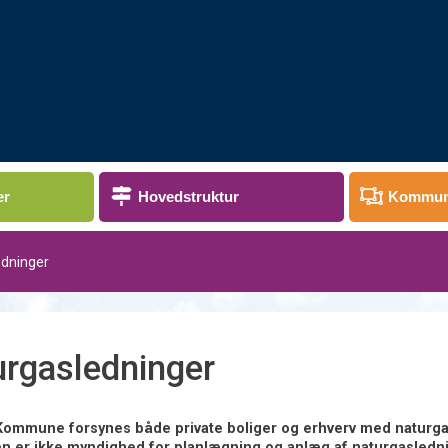
er
Hovedstruktur
Kommun
edninger
rgasledninger
Kommune forsynes både private boliger og erhverv med naturga
er ikke myndighed for planlægning og anlæg af naturgasledn