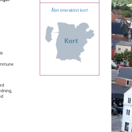
Åbn interaktivt kort
le
Kommune
ved
edning,
ed